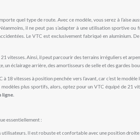
n’importe quel type de route. Avec ce modèle, vous serez à l’aise aus
anmoins, il ne peut pas s’adapter à une utilisation sportive ou 
 accidentées. Le VTC est exclusivement fabriqué en aluminium. De la 
1 vitesses. Ainsi, il peut parcourir des terrains irréguliers et ar
e, un éclairage arrière, des amortisseurs de selle et des gardes bou
 18 vitesses à position penchée vers l’avant, car c’est le modèle le
s modèles plus sportifs, alors, optez pour un VTC équipé de 21 vi
 ligne
.
gue essentiellement :
 utilisateurs. Il est robuste et confortable avec une position droit