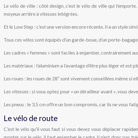
Le vélo de ville : côté design, c’est le vélo de ville qui l’empo
moyeux arrière à vitesses intégrées.
Et le Low Step : c’est une version encore récente. Il a un style sim
Tous ces vélos sont équipés d’un garde-boue, d’un porte-bagages,
Les cadres « femmes » sont faciles à enjamber, contrairement aux c
Les matériaux : l’aluminium a l’avantage d’être plus léger et est p
Les roues : les roues de 28″ sont vivement conseillées même si e
Les vitesses : si vous optez pour « un dérailleur avant », vous dev
Les pneus : le 3,5 cm offre un bon compromis, car ils ne vous fati
Le vélo de route
C’est le vélo qu’il vous faut si vous devez vous déplacer rapide
monter sur le vélo, il faut enjamber le cadre. Il n’est donc pas t