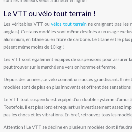
sont les meilleurs vélos à acheter en ligne ?
Le VTT ou vélo tout terrain !
Les véritables VTT ou
vélos tout terrain
ne craignent pas les 
anglais). Certains modèles sont même destinés à un usage exclusi
aluminium, en titane ou en fibre de carbone. Le titane est le plus 
pèsent même moins de 10 kg !
Les VTT sont également équipés de suspensions pour assurer la sé
peut trouver sur le marché une version homme et femme.
Depuis des années, ce vélo connait un succès grandissant. Il n’est
modèles sont de plus en plus innovants et offrent des sensation
Le VTT tout suspendu est équipé d’un double système d’amortisse
Toutefois, il est plus lord et requiert un investissement assez im
pas les chocs et les vibrations. En bref, retrouvez tous les modèl
Attention ! Le VTT se décline en plusieurs modèles dont il faudra