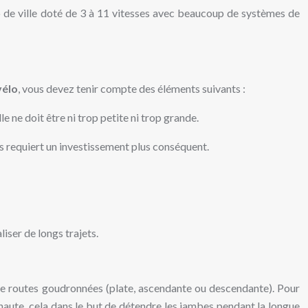
vélo de ville doté de 3 à 11 vitesses avec beaucoup de systèmes de
vélo
, vous devez tenir compte des éléments suivants :
e ne doit être ni trop petite ni trop grande.
mais requiert un investissement plus conséquent.
iser de longs trajets.
pe de routes goudronnées (plate, ascendante ou descendante). Pour
ès haute, cela dans le but de détendre les jambes pendant la longue