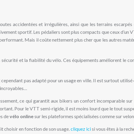
routes accidentées et irrégulières, ainsi que les terrains escarp
vement sportif. Les pédaliers sont plus compacts que ceux d’un VT
performant. Mais il coûte nettement plus cher que les autres matéria
curité et la fiabilité du vélo. Ces équipements améliorent le con
 cependant pas adapté pour un usage en ville. Il est surtout utilisé
s incroyables…
ment, ce qui garantit aux bikers un confort incomparable sur tou
portant. Pour le VTT semi-rigide, il est moins lourd que le tout susp
es de
vélo online
sur les plateformes spécialisées comme sur velonl
it choisir en fonction de son usage.
cliquez ici
si vous êtes à la rech