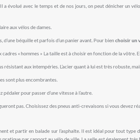
rte. Il a évolué avec le temps et de nos jours, on peut dénicher un 
ilaire aux vélos de dames.
 d’une béquille et parfois d’un panier avant. Pour bien
choisir un 
adres « hommes » La taille est à choisir en fonction de la vôtre. Ell
lus résistant aux intempéries. L’acier quant à lui est très robuste, 
lles sont plus encombrantes.
ez pédaler pour passer d’une vitesse à l’autre.
gueront pas. Choisissez des pneus anti-crevaisons si vous devez réal
ment et partir en balade sur l’asphalte. Il est idéal pour tout ty
rès pratique par rapport au vélo de ville. La selle est également tr