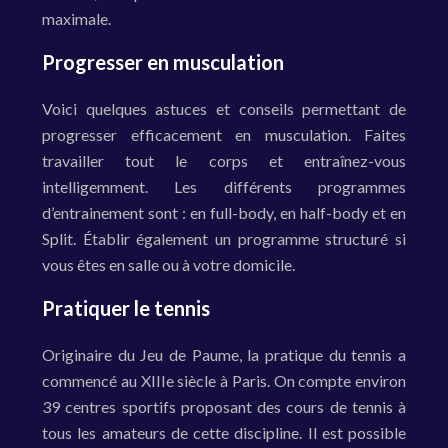
maximale.
Progresser en musculation
Voici quelques astuces et conseils permettant de
progresser efficacement en musculation. Faites
travailler tout le corps et entraînez-vous
intelligemment. Les différents programmes
d’entrainement sont : en full-body, en half-body et en
Split. Établir également un programme structuré si
vous êtes en salle ou à votre domicile.
Pratiquer le tennis
Originaire du Jeu de Paume, la pratique du tennis a
commencé au XIIIe siècle à Paris. On compte environ
39 centres sportifs proposant des cours de tennis à
tous les amateurs de cette discipline. Il est possible