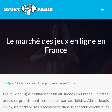
Le marché des jeux en ligne en
France
/
Sport à Paris
/ Le marché des jeux en ligne en France
Les jeux en ligne connaissent un vif succès en France. En effet,
petits et grands sont passionnés par ces loisirs. Ainsi, depuis
1995, les entreprises spécialisées dans le secteur voient leurs