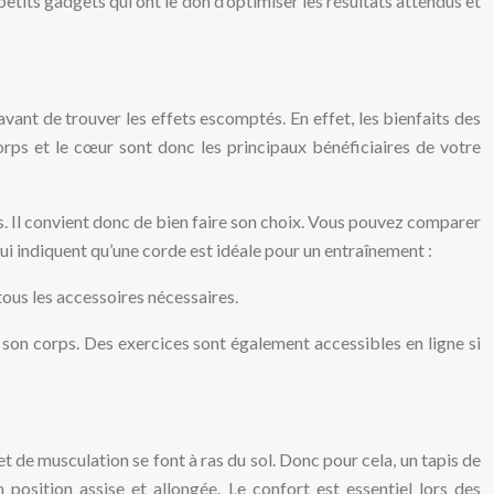
petits gadgets qui ont le don d’optimiser les résultats attendus et
avant de trouver les effets escomptés. En effet, les bienfaits des
orps et le cœur sont donc les principaux bénéficiaires de votre
s. Il convient donc de bien faire son choix. Vous pouvez comparer
i indiquent qu’une corde est idéale pour un entraînement :
tous les accessoires nécessaires.
de son corps. Des exercices sont également accessibles en ligne si
 de musculation se font à ras du sol. Donc pour cela, un tapis de
 position assise et allongée. Le confort est essentiel lors des