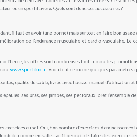
 son entraînement avec l’aide des
accessoires fitness
. Ce sont des 
ateur ou un sportif avéré.
Quels sont donc ces accessoires ?
ant, il faut en avoir (une bonne) mais surtout en faire bon usage 
mélioration de l’endurance musculaire et cardio-vasculaire. Le c
t pour l’heure, les offres sont nombreuses tout comme les promotion
comme
www.sportifun.fr
. Voici tout de même quelques paramètres qu
antes, qualité du câble, livrée avec housse, manuel d’utilisation et 
 ses épaules, ses bras, ses jambes, ses pectoraux, bref l’ensemble 
es exercices au sol. Oui, bon nombre d’exercices d’amincissement et
domicile comme en salle car il permet de faire des exercices en