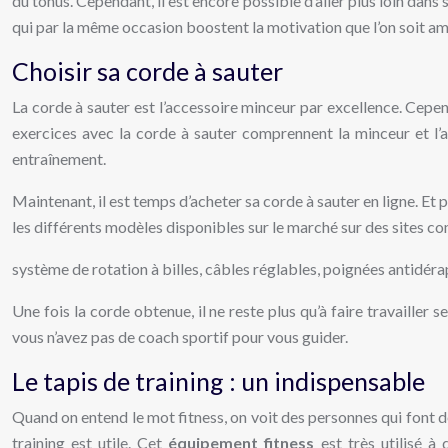
du tonus. Cependant, il est encore possible d’aller plus loin dans
qui par la même occasion boostent la motivation que l’on soit am
Choisir sa corde à sauter
La corde à sauter est l’accessoire minceur par excellence. Cepend
exercices avec la corde à sauter comprennent la minceur et l’a
entraînement.
Maintenant, il est temps d’acheter sa corde à sauter en ligne. E
les différents modèles disponibles sur le marché sur des sites 
système de rotation à billes, câbles réglables, poignées antidérap
Une fois la corde obtenue, il ne reste plus qu’à faire travailler
vous n’avez pas de coach sportif pour vous guider.
Le tapis de training : un indispensable
Quand on entend le mot fitness, on voit des personnes qui font d
training est utile. Cet
équipement fitness
est très utilisé à 