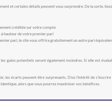
sement et certains détails peuvent vous surprendre. De la sorte, lis
lement créditée sur votre compte
u à hauteur de votre premier pari
emier pari, le site vous offrira gratuitement un autre pari équival
le, les gains potentiels seront également moindres. Si elle est éval
r, les écarts peuvent être surprenants. D’où l’intérêt de s’inscrire
e identique, alors que vous pourrez maximiser vos bénéfices.