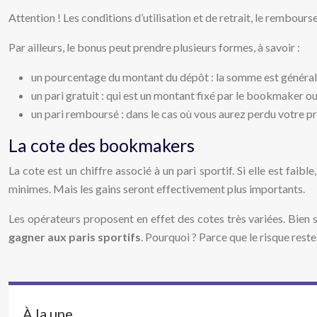
Attention ! Les conditions d’utilisation et de retrait, le rembour
Par ailleurs, le bonus peut prendre plusieurs formes, à savoir :
un pourcentage du montant du dépôt : la somme est généra
un pari gratuit : qui est un montant fixé par le bookmaker o
un pari remboursé : dans le cas où vous aurez perdu votre pr
La cote des bookmakers
La cote est un chiffre associé à un pari sportif. Si elle est faib
minimes. Mais les gains seront effectivement plus importants.
Les opérateurs proposent en effet des cotes très variées. Bien sû
gagner aux paris sportifs
. Pourquoi ? Parce que le risque rest
À la une