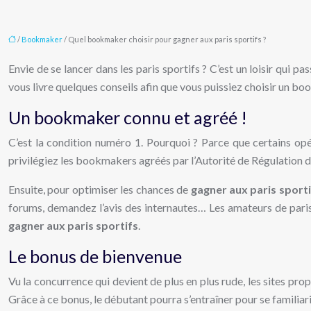
/
Bookmaker
/ Quel bookmaker choisir pour gagner aux paris sportifs ?
Envie de se lancer dans les paris sportifs ? C’est un loisir qui 
vous livre quelques conseils afin que vous puissiez choisir un 
Un bookmaker connu et agréé !
C’est la condition numéro 1. Pourquoi ? Parce que certains opér
privilégiez les bookmakers agréés par l’Autorité de Régulation 
Ensuite, pour optimiser les chances de
gagner aux paris sporti
forums, demandez l’avis des internautes… Les amateurs de paris
gagner aux paris sportifs
.
Le bonus de bienvenue
Vu la concurrence qui devient de plus en plus rude, les sites pro
Grâce à ce bonus, le débutant pourra s’entraîner pour se familiari