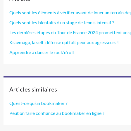
Quels sont les éléments à vérifier avant de louer un terrain de
Quels sont les bienfaits d’un stage de tennis intensif ?
Les dernières étapes du Tour de France 2024 promettent un sp
Kravmaga, la self-défense qui fait peur aux agresseurs !
Apprendre à danser le rock’n’roll
Articles similaires
Qu’est-ce qu’un bookmaker ?
Peut on faire confiance au bookmaker en ligne ?