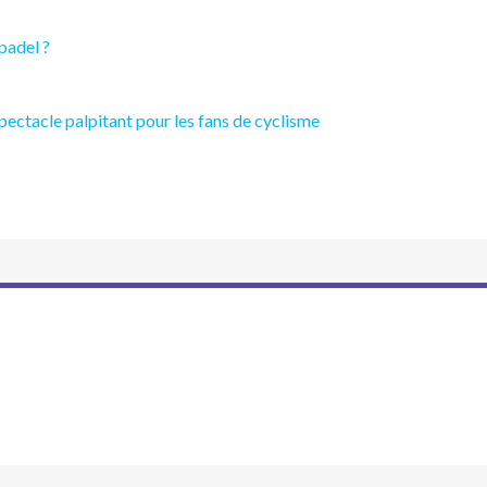
 padel ?
ectacle palpitant pour les fans de cyclisme