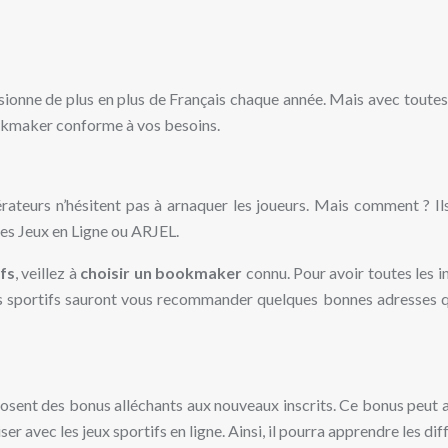
passionne de plus en plus de Français chaque année. Mais avec toute
bookmaker conforme à vos besoins.
ateurs n’hésitent pas à arnaquer les joueurs. Mais comment ? Ils 
des Jeux en Ligne ou ARJEL.
fs
, veillez à
choisir un bookmaker
connu. Pour avoir toutes les in
 sportifs sauront vous recommander quelques bonnes adresses qui
posent des bonus alléchants aux nouveaux inscrits. Ce bonus peut al
ser avec les jeux sportifs en ligne. Ainsi, il pourra apprendre les d